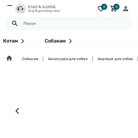
0
0
Котам
Собакам
Собакам
Аксесуари для собак
Амуніція для собак