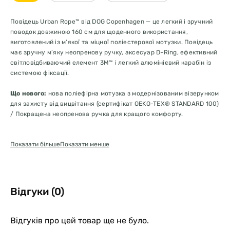
Повідець Urban Rope™ від DOG Copenhagen — це легкий і зручний
поводок довжиною 160 см для щоденного використання,
виготовлений із м’якої та міцної поліестерової мотузки. Повідець
має зручну м’яку неопренову ручку, аксесуар D-Ring, ефективний
світловідбиваючий елемент 3M™ і легкий алюмінієвий карабін із
системою фіксації.
Що нового:
нова поліефірна мотузка з модернізованим візерунком
для захисту від вицвітання (сертифікат OEKO-TEX® STANDARD 100)
/ Покращена неопренова ручка для кращого комфорту.
Спробуйте наш відповідний асортимент ременів і нашийників, щоб
Показати більше
Показати менше
отримати повне спорядження!
Повідець сумісний з сумкою для повідця Pouch Organizer™.
Повідець для собак довжиною 160 см з м'якої та міцної
поліестерової мотузки.
Відгуки (0)
М'яка і зручна ручка з неопрену
Світловідбиваючий елемент 3M™ для кращої видимості в
темряві.
Відгуків про цей товар ще не було.
Легкий і міцний алюмінієвий карабін із системою фіксації (два