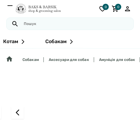
0
0
Котам
Собакам
Собакам
Аксесуари для собак
Амуніція для собак