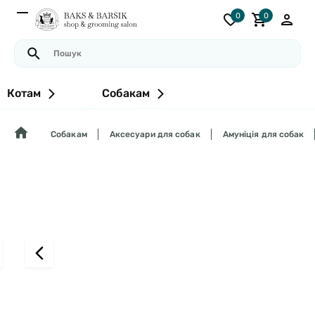
0
0
Котам
Собакам
Собакам
Аксесуари для собак
Амуніція для собак