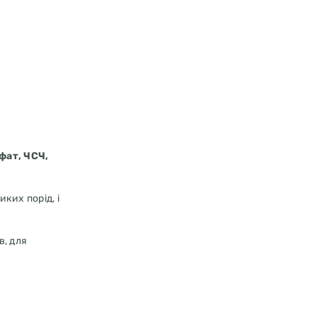
фат, ЧСЧ,
ких порід, і
в, для
лагену