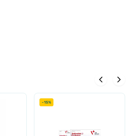
сяці курс
-15%