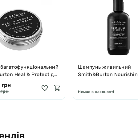
 багатофункціональний
Шампунь живильний
rton Heal & Protect для
Smith&Burton Nourishi
котів зцілює та захищає
Shampoo для довгої, ку
 грн
подвійної шерсті собак
 грн
Немає в наявності
ендів