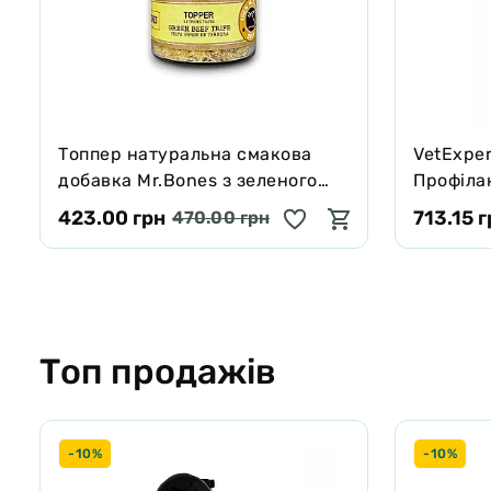
Tоппер натуральна смакова
VetExper
добавка Mr.Bones з зеленого
Профілак
яловичого рубця для собак і
порушен
423.00 грн
713.15 
470.00 грн
котів 100 г
хрящів і
Топ продажів
-10%
-10%