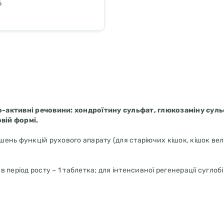
6
о-активні речовини: хондроїтину сульфат, глюкозаміну суль
овій формі.
нь функцій рухового апарату (для старіючих кішок, кішок вели
 період росту – 1 таблетка; для інтенсивної регенерації суглобі
 0,9%, зола 0.8%.
фонілметан (МСМ) 160000 мг, хондроїтину сульфат 130000 мг ко