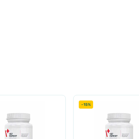
, 0 крохмаль, борошно з м’яса птиці.
 подрібненому вигляді з кормом мінімум 8-10 тижнів; через 3 мі
упаковці.
-15%