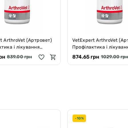
t ArthroVet (Артровет)
VetExpert ArthroVet (Ар
тика і лікування
Профілактика і лікуван
ь функцій суглобових
порушень функцій сугл
грн
874.65 грн
839.00 грн
1029.00 гр
 суглобів 60 табл
хрящів і суглобів 90 та
-10%