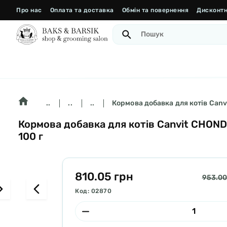
Про нас
Оплата та доставка
Обмін та повернення
Дисконтн
..
..
..
Кормова добавка для котів Canv
Кормова добавка для котів Canvit CHOND
100 г
810.05 грн
953.00
Код: 02870