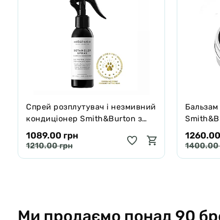
Спрей розплутувач і незмивний
Бальзам
кондиціонер Smith&Burton з
Smith&Bu
протеїнами шовку для шерсті
собак і 
1089.00 грн
1260.00
собак і котів 125 мл
65 г
1210.00 грн
1400.00
Ми продаємо понад 90 бр