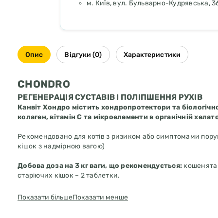
м. Київ, вул. Бульварно-Кудрявська, 3
Опис
Відгуки (0)
Характеристики
CHONDRO
РЕГЕНЕРАЦІЯ СУСТАВІВ І ПОЛІПШЕННЯ РУХІВ
Канвіт Хондро містить хондропротектори та біологічн
колаген, вітамін С та мікроелементи в органічній хелат
Рекомендовано для котів з ризиком або симптомами поруше
кішок з надмірною вагою)
Добова доза на 3 кг ваги, що рекомендується:
кошенята в
старіючих кішок – 2 таблетки.
Гарантований аналіз:
протеїн 13.5%, жир 0,5%, клітковина
Показати більше
Показати менше
1 кг містить
: глюкозаміну сульфат 180 000 мг, метилсуль