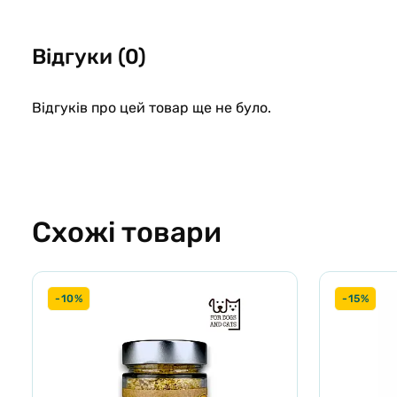
гідролізат 50 г, вітамін С 6400 мг, марганцю хелат 300 мг 0
Інструкції до застосування:
таблетки дають з руки, або в
Відгуки (0)
рекомендується повторити.
Не перевищуйте рекомендованих доз.
Відгуків про цей товар ще не було.
Кінцевий термін реалізації:
вказано на упаковці.
Зберігати у сухому темному місці в оригінальній закритій 
Схожі товари
-10%
-15%