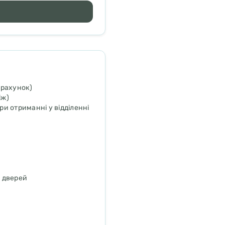
зрахунок)
іж)
и отриманні у відділенні
о дверей