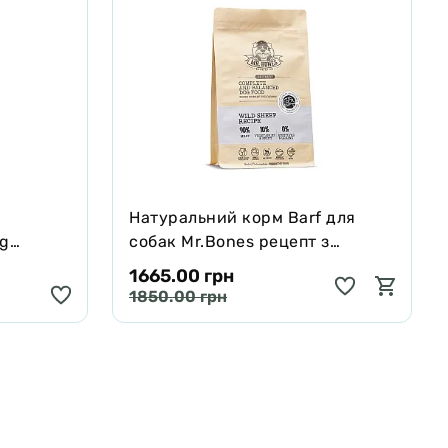
Натуральний корм Barf для
ng
собак Mr.Bones рецепт з
черявої,
Муфлона 1 кг
1665.00 грн
 250 мл
1850.00 грн