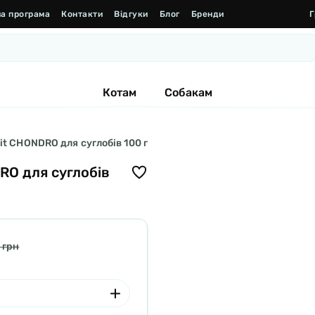
а програма
Контакти
Відгуки
Блог
Бренди
Г
Котам
Собакам
it CHONDRO для суглобів 100 г
RO для суглобів
 грн