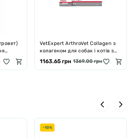
тровет)
VetExpert ArthroVet Collagen з
ня
колагеном для собак і котів з
обових
проблемами захворювань
1163.65 грн
н
1369.00 грн
бл
суглобів і суглобових хрящів 60
шт
-10%