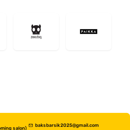
baksbarsik2025@gmail.com
ming salon)