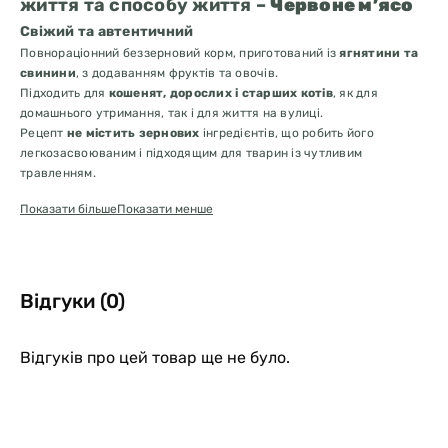
життя та способу життя –
Червоне м’ясо
Свіжий та автентичний
Повнораціонний беззерновий корм, приготований із
ягнятини та
свинини
, з додаванням фруктів та овочів.
Підходить для
кошенят, дорослих і старших котів
, як для
домашнього утримання, так і для життя на вулиці.
Рецепт
не містить зернових
інгредієнтів, що робить його
легкозасвоюваним і підходящим для тварин із чутливим
травленням.
Показати більше
Показати менше
🐾
Переваги
Баранина та свинина
— чудове альтернативне джерело білка
для котів із чутливим шлунком.
Омега-3 та Омега-6 жирні кислоти
— підтримують здоров’я
Відгуки (0)
шкіри, блиск і шовковистість шерсті.
Кокосова олія
— природне джерело антиоксидантів, сприяє
зміцненню імунної системи.
Відгуків про цей товар ще не було.
Глюкозамін і хондроїтин
— допомагають зволоженню хрящів
та підтримують суглоби у хорошому стані.
Запікається у печі
— технологія Oven-Baked Tradition зберігає
поживні властивості та натуральний смак.
Без пшениці, кукурудзи та сої.