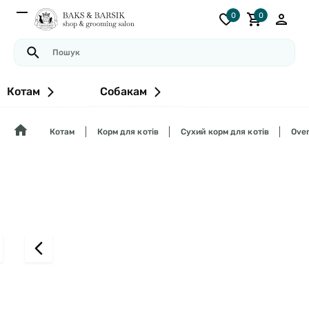
0
0
Котам
Собакам
Котам
Корм для котів
Сухий корм для котів
Oven