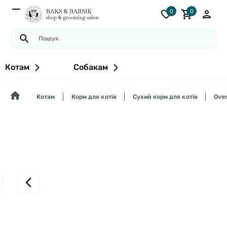
0
0
Котам
Собакам
Котам
Корм для котів
Сухий корм для котів
Oven