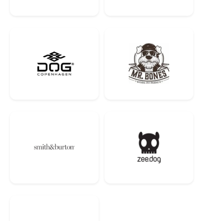
Амінокислоти:
Таурин 500 мг.
Технологічна добавка:
Лимонна кислота.
Антиоксиданти:
Натуральні антиоксиданти.
Поради щодо годування:
Вага дорослого
Мірна склянка (250 мл) на
Кількість (г) на
кота
день
день
4-7ф / 1.8-3.2 кг
¼
35
8-10ф / 3.3-4.5 кг
¼-½
35-70
11-15ф / 4.6-6.8 кг
½
70
15+ф / 6.8+ кг
*
*