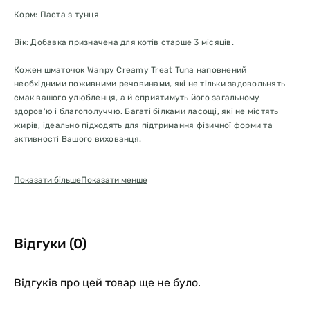
Корм: Паста з тунця
Вік: Добавка призначена для котів старше 3 місяців.
Кожен шматочок Wanpy Creamy Treat Tuna наповнений
необхідними поживними речовинами, які не тільки задовольнять
смак вашого улюбленця, а й сприятимуть його загальному
здоров'ю і благополуччю. Багаті білками ласощі, які не містять
жирів, ідеально підходять для підтримання фізичної форми та
активності Вашого вихованця.
Крім того, Wanpy Creamy Treat Tuna легко подавати на стіл і
Показати більше
Показати менше
можна використовувати як самостійні ласощі або як добавку до
звичайного корму тварини. Якщо ви дресируєте свого вихованця
або просто хочете побалувати його, ці вершкові ласощі -
ідеальний вибір.
Відгуки (0)
Інструкції:
Давати як ласощі між прийомами їжі.
Відгуків про цей товар ще не було.
Зберігання: