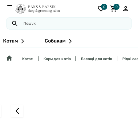
0
0
Котам
Собакам
Котам
Корм для котів
Ласощі для котів
Рідкі ла