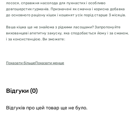
лосося, справжня насолода для пухнастих і особливо
довгошерстих гурманів. Призначені як смачна і корисна добавка
до основного раціону кішок і кошенят усіх порід старше 3 місяців.
Ваша кішка ще не знайома з рідкими ласощами? Запропонуйте
вихованцеві апетитну закуску, яка сподобається йому і за смаком,
і за консистенцією. Ви зможете:
Показати більше
Показати менше
давати ласощі окремо між годуваннями, видавлюючи вміст
палички в миску, або годувати прямо з відкритого пакета:
запропоновану порцію кішка злизує із задоволенням;
Додавати ласощі до основної їжі в якості начинки, покращуючи
харчову цінність і смакові якості щоденного раціону або
Відгуки (0)
підвищуючи привабливість нової їжі;
Якщо ваш вихованець потребує прийому ліків, ласощі є
ідеальною основою для нього;
Відгуків про цей товар ще не було.
Запропонувати смачну, добре засвоювану та збагачену
вітамінами та таурином їжу для кішок у період відновлення
після хвороби чи операції та відсутності апетиту.