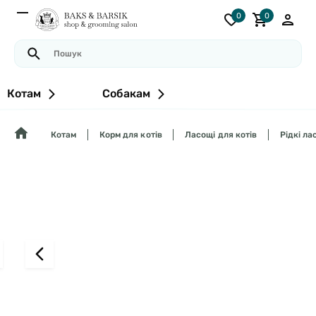
0
0
Котам
Собакам
Котам
Корм для котів
Ласощі для котів
Рідкі ла