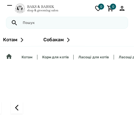
0
0
Котам
Собакам
Котам
Корм для котів
Ласощі для котів
Ласощі д