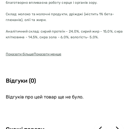
благотворно впливаєна роботу серця і органів зору.
Склад: молоко та молочні продукти, дріжджі (містить 1% бета-
глюканів), олії та жири.
Аналітичний склад: сирий протеїн - 24,0%, сирий жир - 15,0%, сира
клітковина - 14,5%, сира зола - 6,0%, вологість- 5,0%.
Додатки на 1 кг: Вітамін C - 100 мг, Вітамін D3 - 1 147 МО, Вітамін E -
Показати більше
Показати менше
260 мг, Вітамін В1 - 27 мг, Вітамін В2 - 20 мг, Вітамін В6 - 13 мг,
Вітамін В12 - 93 мкг, Вітамін K3 - 1,0 мг, біотин - 1 799 мкг, ніацин -
937 мг, пантотенова кислота - 150 мг, фолієва кислота - 18 мг,
холін хлорид - 2 660 мг, таурин - 2 000 мг.
Відгуки (0)
Не містить цукру та злаків.
Відгуків про цей товар ще не було.