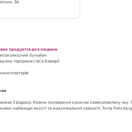
вська, 36
ових продуктів для людини
 високоякісний бульйон
шому підприємстві в Баварії
ароматизаторів
шки
поживає її відразу. Кожне полювання означає свіжозловлену їжу.
ми найвищої якості та максимальної свіжості. Terra Felis базу
иключно з інгредієнтів харчової якості. Це робить Terra Felis п
ають стандартам харчування людини і якісно відрізняються від у
важливим є рецепт, адаптований до потреб виду. З 90 % м'яса та
в, відмовою від зернових та додаванням таурину, корм ідеально 