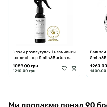
Спрей розплутувач і незмивний
Бальзам
кондиціонер Smith&Burton з
Smith&Bu
протеїнами шовку для шерсті
собак і 
1089.00 грн
1260.00
собак і котів 125 мл
65 г
1210.00 грн
1400.00
Ми продаємо понад 90 бр