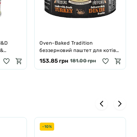
N&D
Oven-Baked Tradition
 &
беззерновий паштет для котів
проф.
зі свіжим м’ясом індички 156 г
153.85 грн
181.00 грн
0 г
-10%