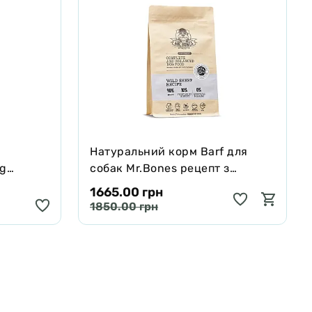
Натуральний корм Barf для
ng
собак Mr.Bones рецепт з
черявої,
Муфлона 1 кг
1665.00 грн
 250 мл
1850.00 грн