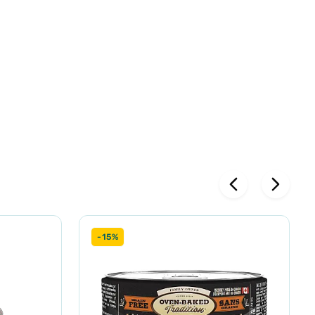
 2%,
-15%