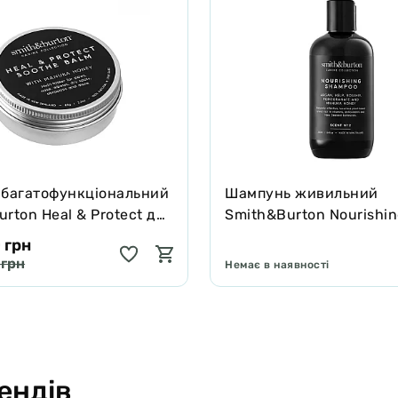
 багатофункціональний
Шампунь живильний
rton Heal & Protect для
Smith&Burton Nourishi
котів зцілює та захищає
Shampoo для довгої, ку
 грн
подвійної шерсті собак
 грн
Немає в наявності
ендів