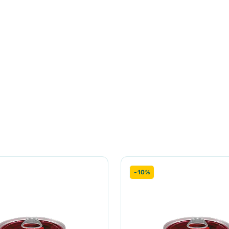
хідні поживні речовини найвищої якості.
чі м'язи 5%, куряча шкірка 4%), бульйон 37%, кабачки 2%, гліцин
 таурин, пивні дріжджі*, *сухі
зола: 1,2%
Вологість: 76,3%
-10%
тиждень замість м'ясної їжі