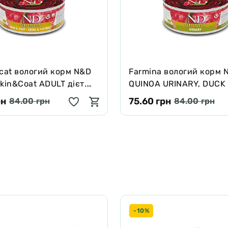
 cat вологий корм N&D
Farmina вологий корм 
kin&Coat ADULT дієт.
QUINOA URINARY, DUCK
ння, при харчовій
CRANBERRY ADULT для 
рн
75.60 грн
84.00 грн
84.00 грн
з перепелом, кіноа,
сечокам'яної хвороби 8
уркума, 80г
-10%