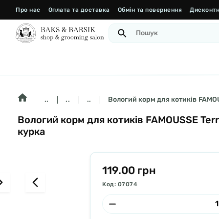
Про нас
Оплата та доставка
Обмін та повернення
Дисконтн
..
..
..
Вологий корм для котиків FAMOUS
Вологий корм для котиків FAMOUSSE Terra
курка
119.00 грн
Код: 07074