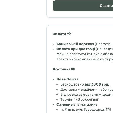
Додати
Оплата 💳
Банківській переказ
(Безготів
Оплата при доставці
(накладен
Можна сплатити готівкою або ка
логістичної компанії або кур’єр
Доставка 🚚
Нова Пошта
Безкоштовно
від 3000 грн.
Доставка у відділення або ку
Відправка замовлень — щодн
Термін: 1–3 робочі дні
Самовивіз із магазину
м. Львів, вул. Городоцька, 174