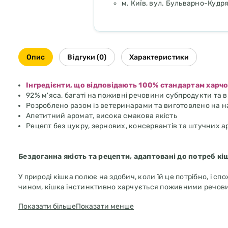
м. Київ, вул. Бульварно-Кудря
Опис
Відгуки (0)
Характеристики
Інгредієнти, що відповідають 100% стандартам харч
92% м'яса, багаті на поживні речовини субпродукти та
Розроблено разом із ветеринарами та виготовлено на на
Апетитний аромат, висока смакова якість
Рецепт без цукру, зернових, консервантів та штучних 
Бездоганна якість та рецепти, адаптовані до потреб кі
У природі кішка полює на здобич, коли їй це потрібно, і с
чином, кішка інстинктивно харчується поживними речовина
унікальній концепції природної якості. Меню складається в
Показати більше
Показати менше
кормом для котів, всі інгредієнти якого на 100 % відповід
продуктів на ринку. Окрім якості інгредієнтів, для котів 
субпродуктів, низьким вмістом клітковини у вигляді овочі