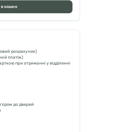
 в кошик
ковий розрахунок)
ий платіж)
рткою при отриманні у відділенні
у
р'єром до дверей
я