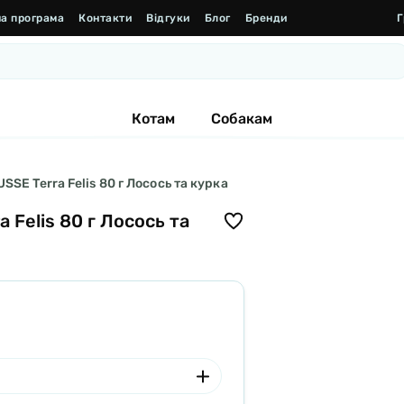
а програма
Контакти
Відгуки
Блог
Бренди
Г
Котам
Собакам
SE Terra Felis 80 г Лосось та курка
 Felis 80 г Лосось та