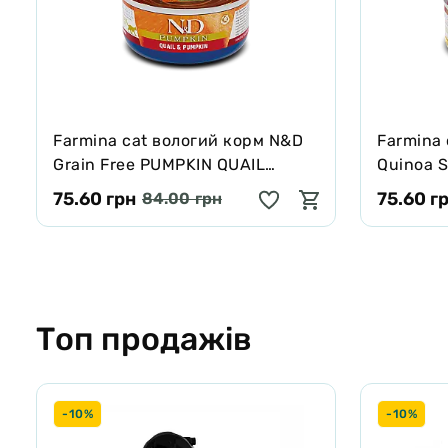
Farmina cat вологий корм N&D
Farmina
Grain Free PUMPKIN QUAIL
Quinoa S
ADULT з гарбузом, перепелом 70
харчува
75.60 грн
75.60 г
84.00 грн
г
алергії 
кокос, к
Топ продажів
-10%
-10%