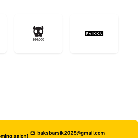
baksbarsik2025@gmail.com
ming salon)