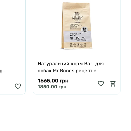
Натуральний корм Barf для
ng
собак Mr.Bones рецепт з
черявої,
Муфлона 1 кг
1665.00 грн
 250 мл
1850.00 грн