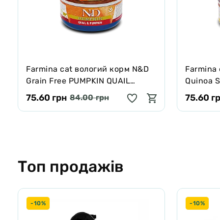
Farmina cat вологий корм N&D
Farmina
Grain Free PUMPKIN QUAIL
Quinoa S
ADULT з гарбузом, перепелом 70
харчува
75.60 грн
75.60 г
84.00 грн
г
алергії 
кокос, к
Топ продажів
-10%
-10%