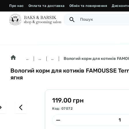
Про нас
Оплата та доставка
Обмін та повернення
Дисконтн
..
..
..
Вологий корм для котиків FAMOUS
Вологий корм для котиків FAMOUSSE Terra 
ягня
119.00 грн
Код: 07072