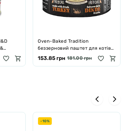
N&D
Oven-Baked Tradition
 &
беззерновий паштет для котів
проф.
зі свіжим м’ясом індички 156 г
153.85 грн
181.00 грн
0 г
-10%