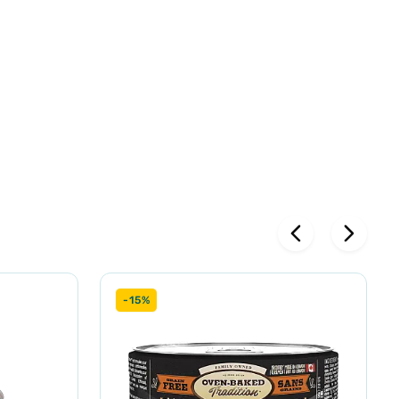
льйон 35%,
ир *сухий
(3b603): 9,3
-15%