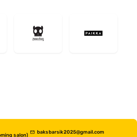
baksbarsik2025@gmail.com
ming salon)