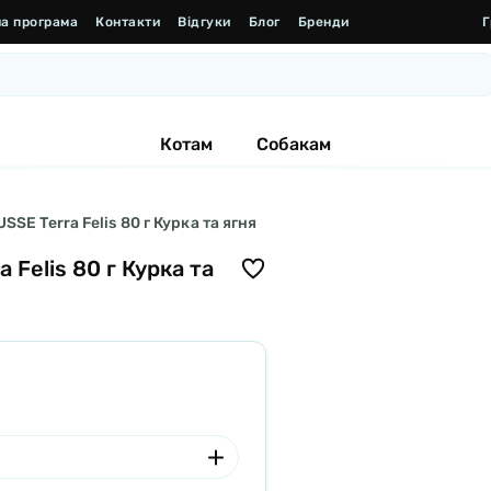
а програма
Контакти
Відгуки
Блог
Бренди
Г
Котам
Собакам
SE Terra Felis 80 г Курка та ягня
Felis 80 г Курка та