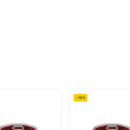
хідні поживні речовини найвищої якості.
 10%, куряча шкіра 7%, курячі м'язи 6%, куряча печінка 6%), бу
ий порошок*, шпинат 0,5%*, таурин, пивні дріжджі*, риб'ячий ж
b405): 1,5 мг, Марганець (3b502): 1,5 мг, Йод (3b202): 0,6 мг, Цинк 
ола: 1,4%
Вологість: 76,5%
-10%