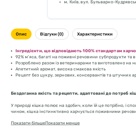
м. Київ, вул. Бульварно-Кудрявсь
Опис
Відгуки (0)
Характеристики
Інгредієнти, що відповідають 100% стандартам харч
92% м'яса, багаті на поживні речовини субпродукти та
Розроблено разом із ветеринарами та виготовлено на на
Апетитний аромат, висока смакова якість
Рецепт без цукру, зернових, консервантів та штучних 
Бездоганна якість та рецепти, адаптовані до потреб кі
У природі кішка полює на здобич, коли їй це потрібно, і с
чином, кішка інстинктивно харчується поживними речовина
унікальній концепції природної якості. Меню складається в
Показати більше
Показати менше
кормом для котів, всі інгредієнти якого на 100 % відповід
продуктів на ринку. Окрім якості інгредієнтів, для котів 
субпродуктів, низьким вмістом клітковини у вигляді овочі