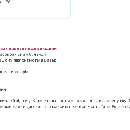
ка, 36
ових продуктів для людини
 високоякісний бульйон
шому підприємстві в Баварії
ароматизаторів
шки
поживає її відразу. Кожне полювання означає свіжозловлену їжу.
ми найвищої якості та максимальної свіжості. Terra Felis базу
иключно з інгредієнтів харчової якості. Це робить Terra Felis п
ають стандартам харчування людини і якісно відрізняються від у
важливим є рецепт, адаптований до потреб виду. З 90 % м'яса та
в, відмовою від зернових та додаванням таурину, корм ідеально 