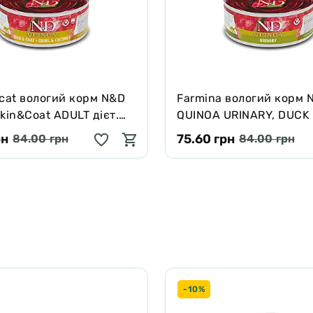
 cat вологий корм N&D
Farmina вологий корм 
kin&Coat ADULT дієт.
QUINOA URINARY, DUCK
ння, при харчовій
CRANBERRY ADULT для 
рн
75.60 грн
84.00 грн
84.00 грн
з перепелом, кіноа,
сечокам'яної хвороби 8
уркума, 80г
-10%