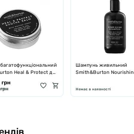
 багатофункціональний
Шампунь живильний
rton Heal & Protect для
Smith&Burton Nourishi
котів зцілює та захищає
Shampoo для довгої, ку
 грн
подвійної шерсті собак
 грн
Немає в наявності
ендів