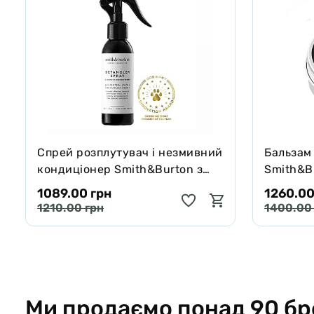
Спрей розплутувач і незмивний
Бальзам
кондиціонер Smith&Burton з
Smith&Bu
протеїнами шовку для шерсті
собак і 
1089.00 грн
1260.00
собак і котів 125 мл
65 г
1210.00 грн
1400.00
Ми продаємо понад 90 бр