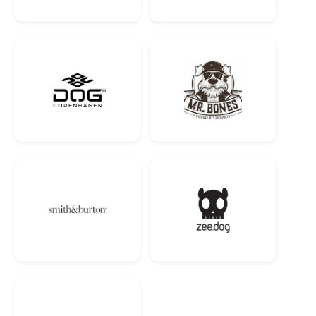
5-6 кг 220-248 г
7-8 кг 275-301 г
<10 кг 350 г
Дозування наведене у таблиці є орієнтовним. Ми рекомендуємо
коригувати денну порцію корму базуючись на актуальних
потребах тварини (в залежності від віку, способу життя та стадії,
активності та температури навколишнього середовища).