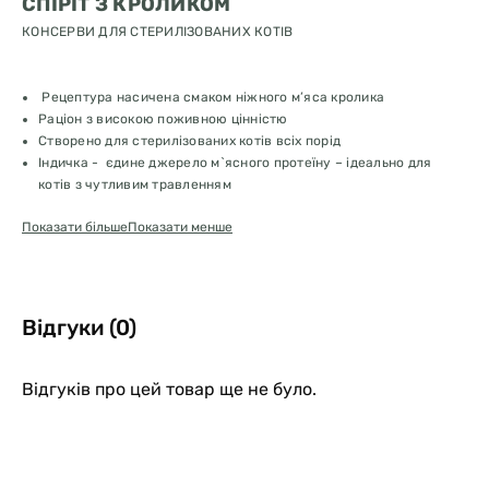
СПІРІТ З КРОЛИКОМ
КОНСЕРВИ ДЛЯ СТЕРИЛІЗОВАНИХ КОТІВ
Рецептура насичена смаком ніжного м’яса кролика
Раціон з високою поживною цінністю
Створено для стерилізованих котів всіх порід
Індичка - єдине джерело м`ясного протеїну – ідеально для
котів з чутливим травленням
Виготовлено в Іспанії з інгредієнтів преміальної якості
Показати більше
Показати менше
Раціон з високою поживною цінністю
Смачна збалансована рецептура у вигляді паштету
Добавка таурину- важлива для здоров`я зору та серця
Добавка L-карнітину – для підтримки здорової ваги
Без зерна та глютену
Відгуки (0)
Без штучних підсилювачів смаку та ароматизаторів
Без додавання води
Широкий вибір смаків вологих кормів АЛЬФА СПІРІТ для
Відгуків про цей товар ще не було.
різноманітного харчування вашого кота
Склад: курка 63% (70% м`ясо, печінка, серце), кролик 30% (60%
м`ясо, печінка, серце), овочі, желатин, подрібнена м`якоть буряка,