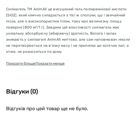
Силікагель ТМ AnimAll це висушений гель полікремнієвої кислоти
(SiO2), який хімічно складається з тієї ж сполуки, що і звичайний
пісок, але є високопористим тілом, тому має величезну площу
поверхні (800 м²/1 г). Завдяки цій властивості силікагель має
унікальну абсорбуючу (вбираючу) здатність. Волога і запах
зникають у силікагелі AnimAll миттєво, але сам наповнювач ніколи
не перетворюється на в'язку масу і не прилипає до котячих лап, а
отже, не розноситься по дому.
Показати більше
Показати менше
Силікагель AnimAll чудово висушений, що можна визначити за
прозорістю його кристалів. Це дозволяє йому вбирати
максимальну кількість рідини.
Також необхідно відзначити високу гігієнічність силікагелю
Відгуки (0)
AnimAll, який чудово справляється з будь-якими бактеріями,
підтримуючи чистоту вашого будинку та охороняючи здоров'я
вашого улюбленця.
Відгуків про цей товар ще не було.
У середньому один пакет 3.8 л наповнювача AnimAll розрахований
на місяць для однієї кішки. На цей час ви забуваєте про
неприємний запах і зайвий клопіт по догляду за домашньою