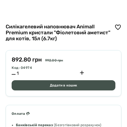
Силікагелевий наповнювач Animall
Premium кристали "Фіолетовий аметист"
для котів, 15л (6.7кг)
892.80 грн
992.00 грн
Код: 04974
Додати в кошик
Оплата 💳
Банківській переказ
(Безготівковий розрахунок)