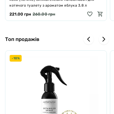
свіжий.
котячого туалету з ароматом яблука 3.8 л
Щоб уникнути забруднення каналізаційних стоків, не викидайте
використаний силікагелевий наповнювач в унітаз.
221.00 грн
260.00 грн
Топ продажів
-10%