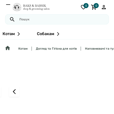
0
0
Котам
Собакам
Котам
Догляд та Гігієна для котів
Наповнювачі та ту