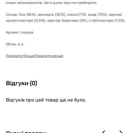
інших наповнювачів, його дуже зручно прибирати.
Склад: Соя (45%), крохмаль (30%), смоли (7%), вода (13%), харчові
ароматизатори (0,5%), харчові барвники (3%), стабілізатори (1,5%).
Аромат: сакура
Об’єм: 6 л;
Показати більше
Показати менше
Вага: 2,6 кг;
Відгуки (0)
Відгуків про цей товар ще не було.