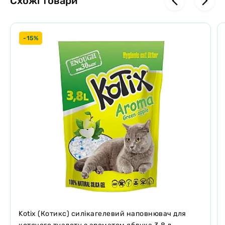
Схожі товари
-15%
Kotix (Котикс) силікагелевий наповнювач для