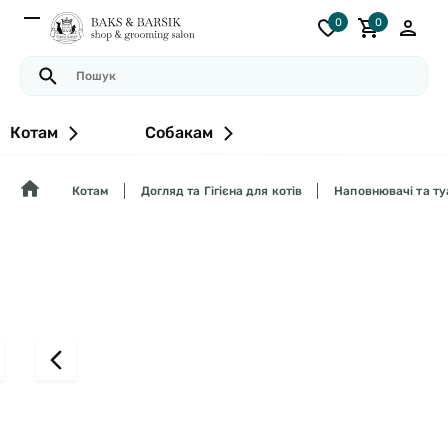
0
0
Котам
Собакам
Котам
Догляд та Гігієна для котів
Наповнювачі та ту