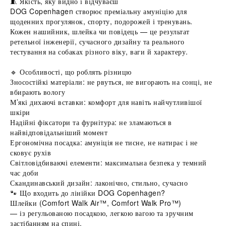
🧵 Якість, яку видно і відчуваєш
DOG Copenhagen створює преміальну амуніцію для
щоденних прогулянок, спорту, подорожей і тренувань.
Кожен нашийник, шлейка чи повідець — це результат
ретельної інженерії, сучасного дизайну та реального
тестування на собаках різного віку, ваги й характеру.
🔹 Особливості, що роблять різницю
Зносостійкі матеріали: не рвуться, не вигорають на сонці, не
вбирають вологу
М’які дихаючі вставки: комфорт для навіть найчутливішої
шкіри
Надійні фіксатори та фурнітура: не зламаються в
найвідповідальніший момент
Ергономічна посадка: амуніція не тисне, не натирає і не
сковує рухів
Світловідбиваючі елементи: максимальна безпека у темний
час доби
Скандинавський дизайн: лаконічно, стильно, сучасно
🐾 Що входить до лінійки DOG Copenhagen?
Шлейки (Comfort Walk Air™, Comfort Walk Pro™)
— із регульованою посадкою, легкою вагою та зручним
застібанням на спині.