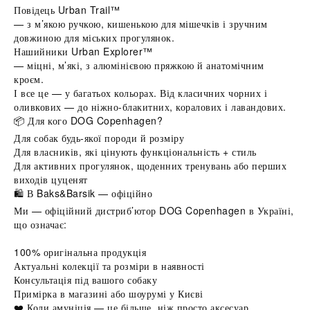
Повідець Urban Trail™
— з м’якою ручкою, кишенькою для мішечків і зручним
довжиною для міських прогулянок.
Нашийники Urban Explorer™
— міцні, м’які, з алюмінієвою пряжкою й анатомічним
кроєм.
І все це — у багатьох кольорах. Від класичних чорних і
оливкових — до ніжно-блакитних, коралових і лавандових.
📦 Для кого DOG Copenhagen?
Для собак будь-якої породи й розміру
Для власників, які цінують функціональність + стиль
Для активних прогулянок, щоденних тренувань або перших
виходів цуценят
🛍 В Baks&Barsik — офіційно
Ми — офіційний дистриб’ютор DOG Copenhagen в Україні,
що означає:
100% оригінальна продукція
Актуальні колекції та розміри в наявності
Консультація під вашого собаку
Примірка в магазині або шоурумі у Києві
❤️ Коли амуніція — це більше, ніж просто аксесуар