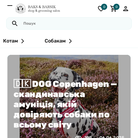
0
0
Котам
Собакам
🇩🇰 DOG Copenhagen —
скандинавська
амуніція, якій
довіряють собаки по
всьому світу
199
06.06.2025